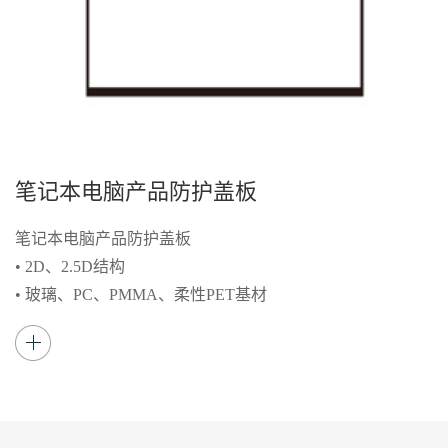
笔记本电脑产品防护盖板
笔记本电脑产品防护盖板
• 2D、2.5D结构
• 玻璃、PC、PMMA、柔性PET基材
• 表面3A处理（AG防眩光、AF防指纹、AR抗反
射增透）